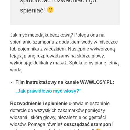
spróbować rozwadniać i go
spieniać!
Jak myć metodą kubeczkową? Polega ona na
spienianiu szamponu z dodatkiem wody w miseczce
lub pojemniku z wieczkiem. Następnie wytworzoną
lejącą pianę rozprowadzamy na skórze głowy,
wykonując delikatny masaż. Spłukujemy pianę letnią
wodą.
Film instruktażowy na kanale WWWLOSY.PL:
„Jak prawidłowo myć włosy?”
Rozwodnienie
i spienienie
ułatwia mieszaninie
dotarcie do wszystkich zakamarków pomiędzy
włosami i skórą głowy, niezależnie od gęstości
włosów. Pomaga również
oszczędzać szampon
i