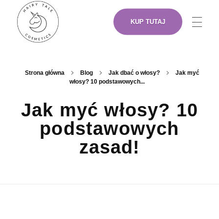
KUP TUTAJ
NASZE PRODUKTY
Hairy Tale Cosmetics
Funkcjonalne kosmetyki do włosów.
Strona główna
Blog
Jak dbać o włosy?
Jak myć
włosy? 10 podstawowych...
O NAS
Jak myć włosy? 10
podstawowych
ARTYŚCI
zasad!
GDZIE KUPIĆ