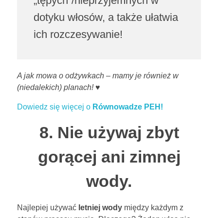
„tępych”/nieprzyjemnych w
dotyku włosów, a także ułatwia
ich rozczesywanie!
A jak mowa o odżywkach – mamy je również w
(niedalekich) planach! ♥
Dowiedz się więcej o
Równowadze PEH!
8. Nie używaj zbyt
gorącej ani zimnej
wody.
Najlepiej używać
letniej wody
między każdym z