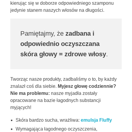
kierując się w doborze odpowiedniego szamponu
?
jedynie stanem naszych włosów na długości.
1
0
Pamiętajmy, że
zadbana i
p
odpowiednio oczyszczana
skóra głowy = zdrowe włosy
.
o
d
s
Tworząc nasze produkty, zadbaliśmy o to, by każdy
znalazł coś dla siebie.
Myjesz głowę codziennie?
t
Nie ma problemu:
nasze myjadła zostały
opracowane na bazie łagodnych substancji
a
myjących!
w
Skóra bardzo sucha, wrażliwa:
emulsja Fluffy
o
Wymagająca łagodnego oczyszczenia,