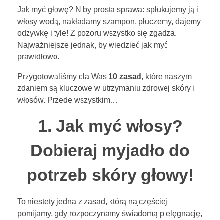
J
BLOG
Jak myć głowę? Niby prosta sprawa: spłukujemy ją i
a
włosy wodą, nakładamy szampon, płuczemy, dajemy
odżywkę i tyle! Z pozoru wszystko się zgadza.
k
KONTAKT
Najważniejsze jednak, by wiedzieć jak myć
prawidłowo.
m
Przygotowaliśmy dla Was
10 zasad
, które naszym
y
ENGLISH
zdaniem są kluczowe w utrzymaniu zdrowej skóry i
włosów. Przede wszystkim…
ć
1. Jak myć włosy?
w
TEST POROWATOŚCI
ł
Dobieraj myjadło do
o
potrzeb skóry głowy!
s
To niestety jedna z zasad, którą najczęściej
y
pomijamy, gdy rozpoczynamy świadomą pielęgnację,