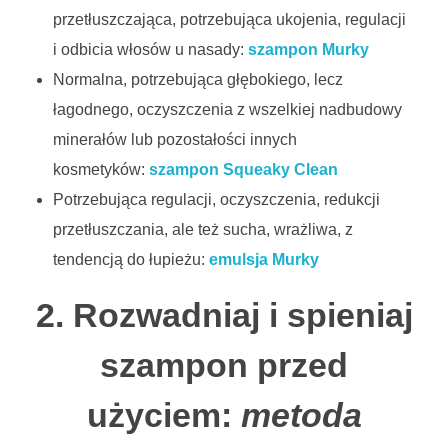
przetłuszczająca, potrzebująca ukojenia, regulacji
w
i odbicia włosów u nasady:
szampon Murky
y
Normalna, potrzebująca głębokiego, lecz
łagodnego, oczyszczenia z wszelkiej nadbudowy
c
minerałów lub pozostałości innych
h
kosmetyków:
szampon Squeaky Clean
z
Potrzebująca regulacji, oczyszczenia, redukcji
przetłuszczania, ale też sucha, wrażliwa, z
a
tendencją do łupieżu:
emulsja Murky
s
2. Rozwadniaj i spieniaj
a
szampon przed
d
!
użyciem:
metoda