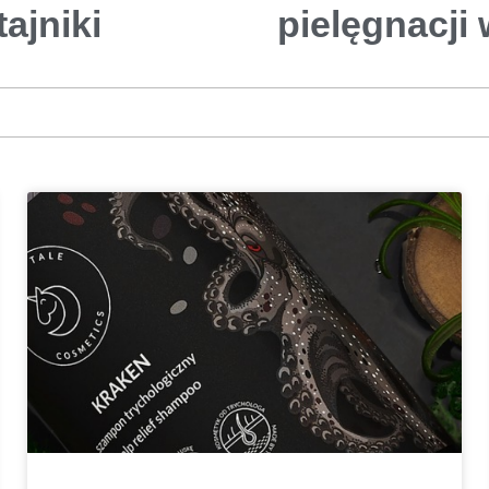
tajniki
pielęgnacji
b
a
j
k
o
w
e
j