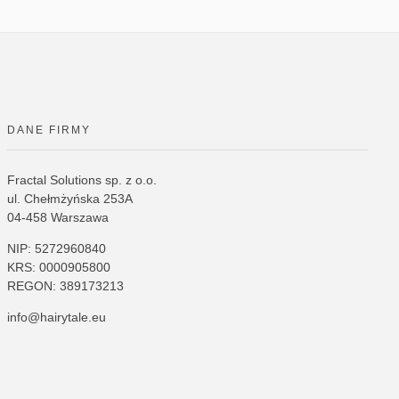
DANE FIRMY
Fractal Solutions sp. z o.o.
ul. Chełmżyńska 253A
04-458 Warszawa
NIP: 5272960840
KRS: 0000905800
REGON: 389173213
info@hairytale.eu