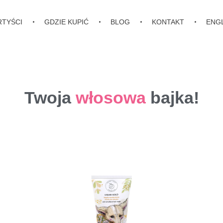
RTYŚCI
GDZIE KUPIĆ
BLOG
KONTAKT
ENG
Twoja
w
ł
o
s
o
w
a
bajka!