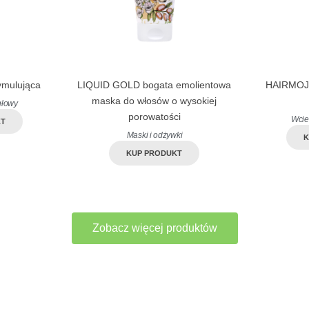
ymulująca
LIQUID GOLD bogata emolientowa
HAIRMOJI
maska do włosów o wysokiej
głowy
porowatości
Wcie
KT
Maski i odżywki
K
KUP PRODUKT
Zobacz więcej produktów