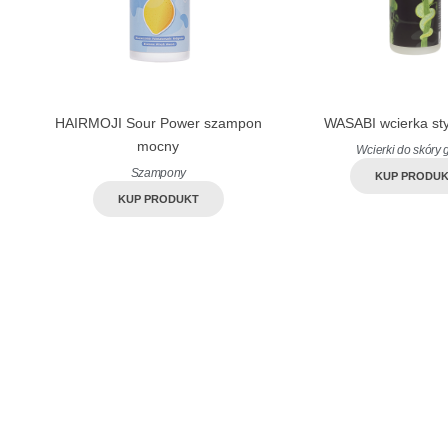
HAIRMOJI Sour Power szampon
WASABI wcierka st
mocny
Wcierki do skóry 
Szampony
KUP PRODU
KUP PRODUKT