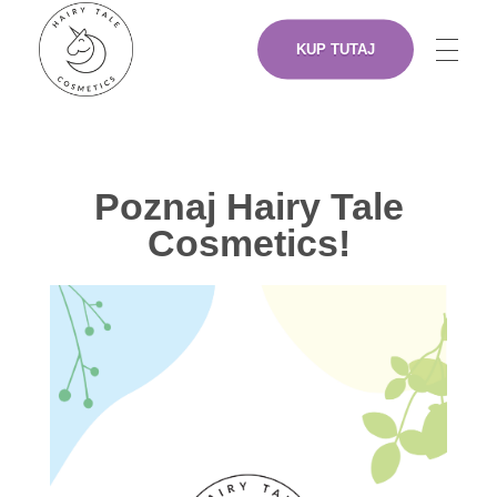
KUP TUTAJ
NASZE PRODUKTY
Hairy Tale Cosmetics
Funkcjonalne kosmetyki do włosów.
Poznaj Hairy Tale
O NAS
Cosmetics!
ARTYŚCI
GDZIE KUPIĆ