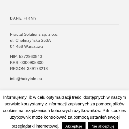
DANE FIRMY
Fractal Solutions sp. z o.o.
ul. Chełmżyńska 253A
04-458 Warszawa
NIP: 5272960840
KRS: 0000905800
REGON: 389173213
info@hairytale.eu
Informujemy, iż w celu optymalizacji treści dostępnych w naszym
serwisie korzystamy z informacji zapisanych za pomocą plików
cookies na urządzeniach końcowych użytkowników. Pliki cookies
użytkownik może kontrolować za pomocą ustawień swojej
przeglądarki internetowej.
Akceptuję
Nie akceptuję
© 2026 Hairy Tale Cosmetics. All rights reserved.