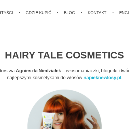
RTYŚCI
GDZIE KUPIĆ
BLOG
KONTAKT
ENG
HAIRY TALE COSMETICS
torstwa
Agnieszki Niedziałek
– włosomaniaczki, blogerki i twó
najlepszymi kosmetykami do włosów
napieknewlosy.pl
.