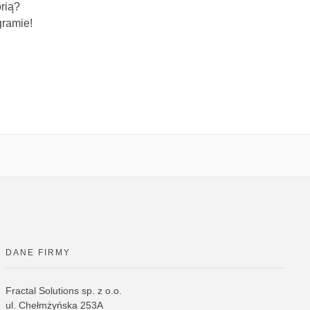
rią?
gramie!
DANE FIRMY
Fractal Solutions sp. z o.o.
ul. Chełmżyńska 253A