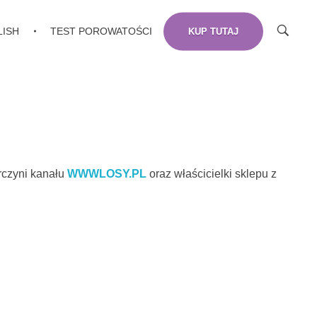
LISH
TEST POROWATOŚCI
KUP TUTAJ
rczyni kanału
WWWLOSY.PL
oraz właścicielki sklepu z