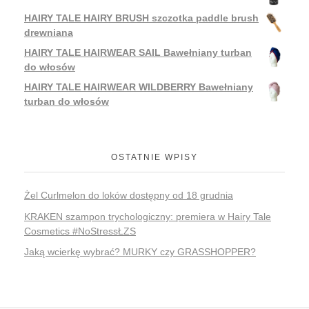
HAIRY TALE HAIRY BRUSH szczotka paddle brush
drewniana
HAIRY TALE HAIRWEAR SAIL Bawełniany turban
do włosów
HAIRY TALE HAIRWEAR WILDBERRY Bawełniany
turban do włosów
OSTATNIE WPISY
Żel Curlmelon do loków dostępny od 18 grudnia
KRAKEN szampon trychologiczny: premiera w Hairy Tale
Cosmetics #NoStressŁZS
Jaką wcierkę wybrać? MURKY czy GRASSHOPPER?