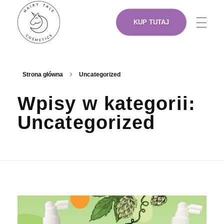
KUP TUTAJ
NASZE PRODUKTY
Hairy Tale Cosmetics
Funkcjonalne kosmetyki do włosów.
Strona główna
Uncategorized
Wpisy w kategorii:
O NAS
Uncategorized
ARTYŚCI
GDZIE KUPIĆ