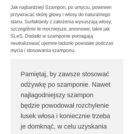
p
Jak najbardziej! Szampon, po umyciu, powinien
przywracać skórę głowy i włosy do naturalnego
o
stanu. Surfaktanty z założenia wysuszają włosy,
szczególnie te mocniejsze, anionowe, takie jak
n
SLeS. Dodatki w szamponie pomagają
n
neutralizować ujemne ładunki powstałe podczas
mycia i stosowania szamponu.
i
e
Pamiętaj, by zawsze stosować
d
odżywkę po szamponie. Nawet
o
najłagodniejszy szampon
będzie powodował rozchylenie
m
łusek włosa i koniecznie trzeba
y
je domknąć, w celu uzyskania
w