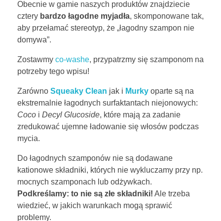
Obecnie w gamie naszych produktów znajdziecie
cztery
bardzo łagodne myjadła
, skomponowane tak,
aby przełamać stereotyp, że „łagodny szampon nie
domywa”.
Zostawmy
co-washe
, przypatrzmy się szamponom na
potrzeby tego wpisu!
Zarówno
Squeaky Clean
jak i
Murky
oparte są na
ekstremalnie łagodnych surfaktantach niejonowych:
Coco
i
Decyl Glucoside
, które mają za zadanie
zredukować ujemne ładowanie się włosów podczas
mycia.
Do łagodnych szamponów nie są dodawane
kationowe składniki, których nie wykluczamy przy np.
mocnych szamponach lub odżywkach.
Podkreślamy: to nie są złe składniki!
Ale trzeba
wiedzieć, w jakich warunkach mogą sprawić
problemy.