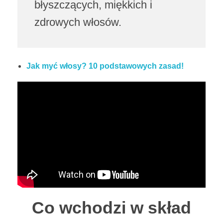
błyszczących, miękkich i
a
zdrowych włosów.
:
D
Jak myć włosy? 10 podstawowych zasad!
L
A
C
Z
E
G
O
Co wchodzi w skład