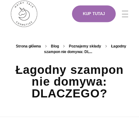
KUP TUTAJ
NASZE PRODUKTY
Hairy Tale Cosmetics
Funkcjonalne kosmetyki do włosów.
Strona główna
Blog
Poznajemy składy
Łagodny
szampon nie domywa: DL...
O NAS
Łagodny szampon
nie domywa:
ARTYŚCI
DLACZEGO?
GDZIE KUPIĆ