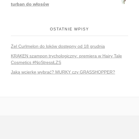
turban do włosów
OSTATNIE WPISY
Żel Curlmelon do loków dostępny od 18 grudnia
KRAKEN szampon trychologiczny: premiera w Hairy Tale
Cosmetics #NoStressŁZS
Jaką wcierkę wybrać? MURKY czy GRASSHOPPER?