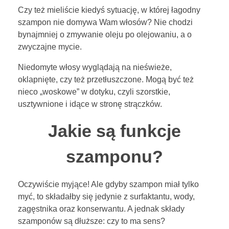
Ł
BLOG
Czy też mieliście kiedyś sytuację, w której łagodny
a
szampon nie domywa Wam włosów? Nie chodzi
bynajmniej o zmywanie oleju po olejowaniu, a o
g
KONTAKT
zwyczajne mycie.
o
Niedomyte włosy wyglądają na nieświeże,
oklapnięte, czy też przetłuszczone. Mogą być też
d
ENGLISH
nieco „woskowe” w dotyku, czyli szorstkie,
usztywnione i idące w stronę strączków.
n
Jakie są funkcje
y
TEST POROWATOŚCI
s
szamponu?
z
Oczywiście myjące! Ale gdyby szampon miał tylko
a
myć, to składałby się jedynie z surfaktantu, wody,
zagęstnika oraz konserwantu. A jednak składy
m
szamponów są dłuższe: czy to ma sens?