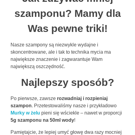
a
BLOG
szamponu? Mamy dla
k
Was pewne triki!
z
KONTAKT
u
Nasze szampony są niezwykle wydajne i
ż
skoncentrowane, ale i tak to technika mycia ma
ENGLISH
największe znaczenie i zagwarantuje Wam
y
największą oszczędność.
w
TEST POROWATOŚCI
Najlepszy sposób?
a
Po pierwsze, zawsze
rozwadniaj i rozpieniaj
ć
szampon
. Przetestowaliśmy nasze i przykładowo
Murky w żelu
pieni się wściekle – nawet w proporcji
m
5g szamponu na 50ml wody
!
n
Pamiętajcie, że lepiej umyć głowę dwa razy mocniej