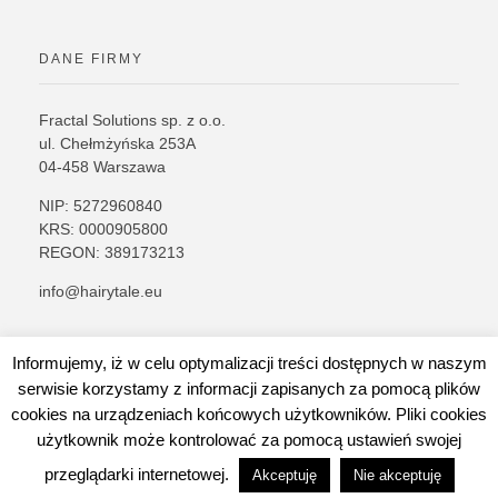
DANE FIRMY
Fractal Solutions sp. z o.o.
ul. Chełmżyńska 253A
04-458 Warszawa
NIP: 5272960840
KRS: 0000905800
REGON: 389173213
info@hairytale.eu
Informujemy, iż w celu optymalizacji treści dostępnych w naszym
serwisie korzystamy z informacji zapisanych za pomocą plików
cookies na urządzeniach końcowych użytkowników. Pliki cookies
użytkownik może kontrolować za pomocą ustawień swojej
przeglądarki internetowej.
Akceptuję
Nie akceptuję
© 2026 Hairy Tale Cosmetics. All rights reserved.