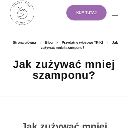
KUP TUTAJ
NASZE PRODUKTY
Hairy Tale Cosmetics
Funkcjonalne kosmetyki do włosów.
Strona główna
Blog
Przydatne włosowe TRIKI
Jak
zużywać mniej szamponu?
O NAS
Jak zużywać mniej
szamponu?
ARTYŚCI
GDZIE KUPIĆ
J
Jak zużywać mniej