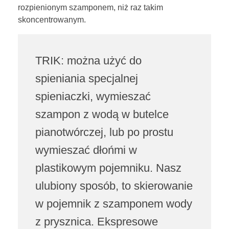
rozpienionym szamponem, niż raz takim
i
skoncentrowanym.
e
j
TRIK: można użyć do
s
spieniania specjalnej
spieniaczki, wymieszać
z
szampon z wodą w butelce
a
pianotwórczej, lub po prostu
m
wymieszać dłońmi w
p
plastikowym pojemniku. Nasz
o
ulubiony sposób, to skierowanie
w pojemnik z szamponem wody
n
z prysznica. Ekspresowe
u