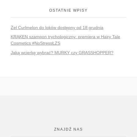
OSTATNIE WPISY
Żel Curlmelon do loków dostępny od 18 grudnia
KRAKEN szampon trychologiczny: premiera w Hairy Tale
Cosmetics #NoStressŁZS
Jaką wcierkę wybrać? MURKY czy GRASSHOPPER?
ZNAJDŹ NAS