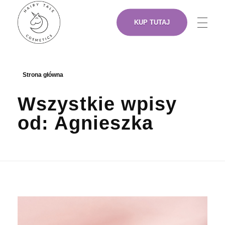
KUP TUTAJ
NASZE PRODUKTY
Hairy Tale Cosmetics
Funkcjonalne kosmetyki do włosów.
Strona główna
Wszystkie wpisy
O NAS
od: Agnieszka
ARTYŚCI
GDZIE KUPIĆ