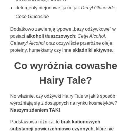
W
detergenty niejonowe, jakie jak
Decyl Glucoside
,
A
Coco Glucoside
S
Dodatkowo zawierają typowe „bazy odżywkowe” w
postaci
alkoholi tłuszczowych
:
Cetyl Alcohol
,
H
Cetearyl
Alcohol
oraz oczywiście przeróżne oleje,
proteiny, humektanty czy inne
składniki aktywne
.
?
Co wyróżnia cowashe
P
o
Hairy Tale?
z
No właśnie, czy odżywki Hairy Tale w jakiś sposób
n
wyrożniają się z dostępnych na rynku kosmetyków?
Naszym zdaniem TAK
!
a
Podstawowa różnica, to
brak kationowych
j
substancji powierzchniowo czynnych
, które nie