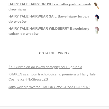
HAIRY TALE HAIRY BRUSH szczotka paddle brush
drewniana
HAIRY TALE HAIRWEAR SAIL Bawełniany turban
do włosów
HAIRY TALE HAIRWEAR WILDBERRY Bawełniany
turban do włosów
OSTATNIE WPISY
Żel Curlmelon do loków dostępny od 18 grudnia
KRAKEN szampon trychologiczny: premiera w Hairy Tale
Cosmetics #NoStressŁZS
Jaką wcierkę wybrać? MURKY czy GRASSHOPPER?