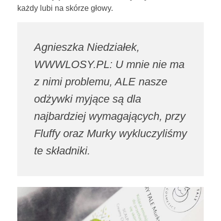
każdy lubi na skórze głowy.
c
o
Agnieszka Niedziałek,
w
WWWLOSY.PL: U mnie nie ma
a
z nimi problemu, ALE nasze
s
odżywki myjące są dla
najbardziej wymagających, przy
h
Fluffy oraz Murky wykluczyliśmy
e
te składniki.
H
a
i