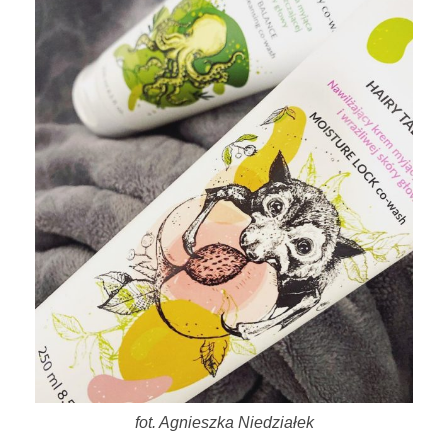
r
y
T
a
l
e
!
fot. Agnieszka Niedziałek