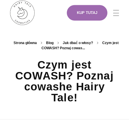
KUP TUTAJ
NASZE PRODUKTY
Hairy Tale Cosmetics
Funkcjonalne kosmetyki do włosów.
Strona główna
Blog
Jak dbać o włosy?
Czym jest
COWASH? Poznaj cowas...
O NAS
Czym jest
COWASH? Poznaj
ARTYŚCI
cowashe Hairy
Tale!
GDZIE KUPIĆ