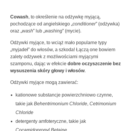
BLOG
C
Cowash
, to określenie na odżywkę myjącą,
z
pochodzące od angielskiego „
conditioner
” (odżywka)
KONTAKT
oraz „
wash
” lub „
washing
” (mycie).
y
Odżywki myjące, to wciąż mało popularne typy
m
„myjadeł” do włosów, a szkoda! Łączą one bowiem
ENGLISH
zalety odżywek z możliwościami myjącymi
j
szamponu, dając w efekcie
dobre oczyszczenie bez
wysuszenia skóry głowy i włosów
.
e
TEST POROWATOŚCI
Odżywki myjące mogą zawierać:
s
kationowe substancje powierzchniowo czynne,
t
takie jak
Behentrimonium Chloride
,
Cetrimonium
C
Chloride
detergenty amfoteryczne, takie jak
O
Cocamidopropyl Betaine