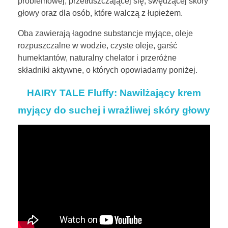
problemowej, przetłuszczającej się, swędzącej skóry
głowy oraz dla osób, które walczą z łupieżem.
Oba zawierają łagodne substancje myjące, oleje
rozpuszczalne w wodzie, czyste oleje, garść
humektantów, naturalny chelator i przeróżne
składniki aktywne, o których opowiadamy poniżej.
HAIRY TALE Fluffy: Nawilżający krem
myjący do suchej i wrażliwej skóry głowy