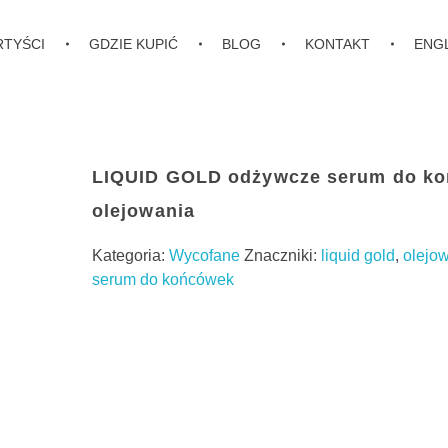
RTYŚCI
GDZIE KUPIĆ
BLOG
KONTAKT
ENG
LIQUID GOLD odżywcze serum do ko
olejowania
Kategoria:
Wycofane
Znaczniki:
liquid gold
,
olejo
serum do końcówek