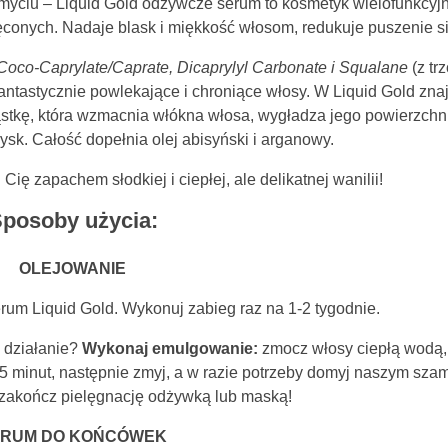
myciu – Liquid Gold odżywcze serum to kosmetyk wielofunkcyjn
ęconych. Nadaje blask i miękkość włosom, redukuje puszenie si
Coco-Caprylate/Caprate, Dicaprylyl Carbonate i Squalane
(z tr
a fantastycznie powlekające i chroniące włosy. W Liquid Gold zna
stkę, która wzmacnia włókna włosa, wygładza jego powierzchn
sk. Całość dopełnia olej abisyński i arganowy.
ię zapachem słodkiej i ciepłej, ale delikatnej wanilii!
posoby użycia:
OLEJOWANIE
rum Liquid Gold. Wykonuj zabieg raz na 1-2 tygodnie.
 działanie?
Wykonaj emulgowanie:
zmocz włosy ciepłą wodą,
 5 minut, następnie zmyj, a w razie potrzeby domyj naszym sz
akończ pielęgnację odżywką lub maską!
ERUM DO KOŃCÓWEK