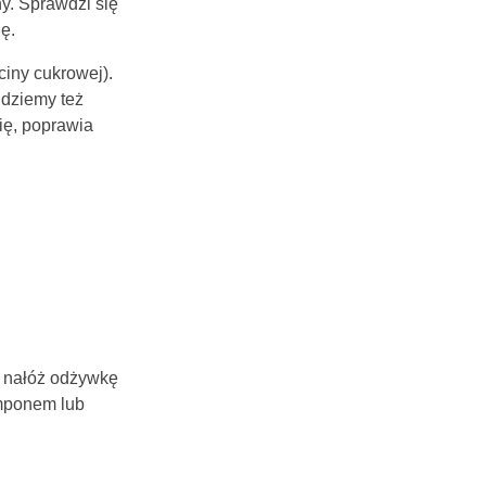
y. Sprawdzi się
ę.
zciny cukrowej).
jdziemy też
ię, poprawia
 nałóż odżywkę
amponem lub