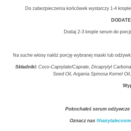
Do zabezpieczenia końcówek wystarczy 1-4 krople
DODATE
Dodaj 2-3 krople serum do porcji
Na suche włosy nałóż porcję wybranej maski lub odżyw
Składniki:
Coco-Caprylate/Caprate, Dicaprylyl Carbona
Seed Oil, Argania Spinosa Kernel Oil
Wyp
Pokochałeś serum odżywcze Li
Oznacz nas
#hairytalecosm