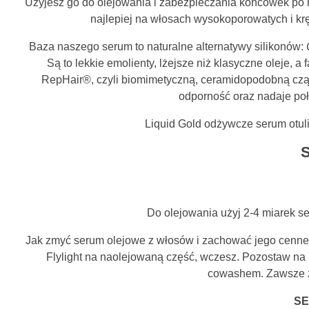
Użyjesz go do olejowania i zabezpieczania końcówek po 
najlepiej na włosach wysokoporowatych i kr
Baza naszego serum to naturalne alternatywy silikonów:
Są to lekkie emolienty, lżejsze niż klasyczne oleje, 
RepHair®️, czyli biomimetyczną, ceramidopodobną czą
odporność oraz nadaje poły
Liquid Gold odżywcze serum otuli C
S
Do olejowania użyj 2-4 miarek se
Jak zmyć serum olejowe z włosów i zachować jego cenne
Flylight na naolejowaną część, wczesz. Pozostaw na
cowashem. Zawsze z
S