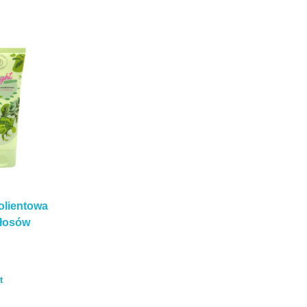
lientowa
łosów
t