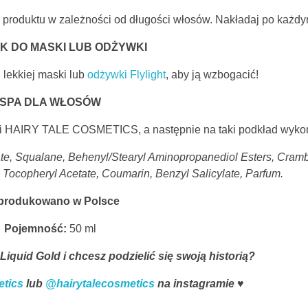
 produktu w zależności od długości włosów. Nakładaj po każdy
K DO MASKI LUB ODŻYWKI
 lekkiej maski lub
odżywki Flylight
, aby ją wzbogacić!
SPA DLA WŁOSÓW
ki HAIRY TALE COSMETICS, a następnie na taki podkład wykon
te, Squalane, Behenyl/Stearyl Aminopropanediol Esters, Cram
, Tocopheryl Acetate, Coumarin, Benzyl Salicylate, Parfum.
rodukowano w Polsce
Pojemność:
50 ml
quid Gold i chcesz podzielić się swoją historią?
etics
lub
@hairytalecosmetics
na instagramie ♥