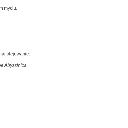
m myciu.
aj olejowanie.
be Abyssinica