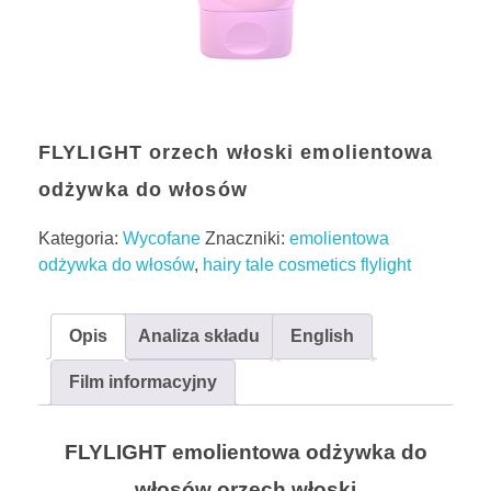
BLOG
KONTAKT
FLYLIGHT orzech włoski emolientowa
odżywka do włosów
ENGLISH
Kategoria:
Wycofane
Znaczniki:
emolientowa
odżywka do włosów
,
hairy tale cosmetics flylight
TEST POROWATOŚCI
Opis
Analiza składu
English
Film informacyjny
FLYLIGHT emolientowa odżywka do
włosów orzech włoski