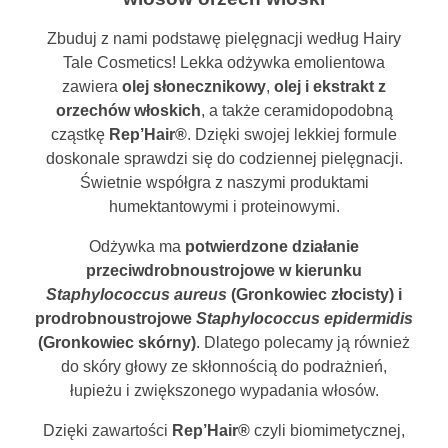
Zbuduj z nami podstawę pielęgnacji według Hairy
Tale Cosmetics! Lekka odżywka emolientowa
zawiera
olej słonecznikowy
,
olej i ekstrakt z
orzechów włoskich
, a także ceramidopodobną
cząstkę
Rep’Hair®
. Dzięki swojej lekkiej formule
doskonale sprawdzi się do codziennej pielęgnacji.
Świetnie współgra z naszymi produktami
humektantowymi i proteinowymi.
Odżywka ma
potwierdzone działanie
przeciwdrobnoustrojowe w kierunku
Staphylococcus aureus
(Gronkowiec złocisty) i
prodrobnoustrojowe
Staphylococcus epidermidis
(Gronkowiec skórny)
. Dlatego polecamy ją również
do skóry głowy ze skłonnością do podrażnień,
łupieżu i zwiększonego wypadania włosów.
Dzięki zawartości
Rep’Hair®
czyli biomimetycznej,