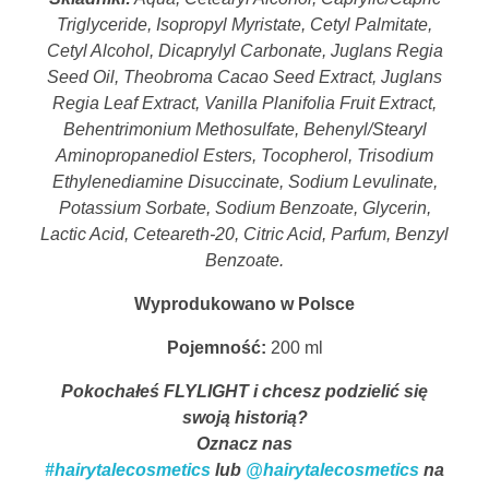
Triglyceride, Isopropyl Myristate, Cetyl Palmitate,
Cetyl Alcohol, Dicaprylyl Carbonate, Juglans Regia
Seed Oil, Theobroma Cacao Seed Extract, Juglans
Regia Leaf Extract, Vanilla Planifolia Fruit Extract,
Behentrimonium Methosulfate, Behenyl/Stearyl
Aminopropanediol Esters, Tocopherol, Trisodium
Ethylenediamine Disuccinate, Sodium Levulinate,
Potassium Sorbate, Sodium Benzoate, Glycerin,
Lactic Acid, Ceteareth-20, Citric Acid, Parfum, Benzyl
Benzoate.
Wyprodukowano w Polsce
Pojemność:
200 ml
Pokochałeś FLYLIGHT i chcesz podzielić się
swoją historią?
Oznacz nas
#hairytalecosmetics
lub
@hairytalecosmetics
na