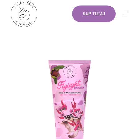
KUP TUTAJ
NASZE PRODUKTY
Hairy Tale Cosmetics
Funkcjonalne kosmetyki do włosów.
O NAS
ARTYŚCI
GDZIE KUPIĆ