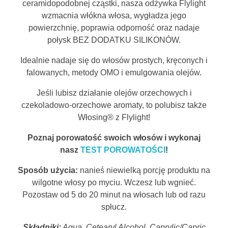
ceramidopodobnej cząstki, nasza odżywka Flylight
wzmacnia włókna włosa, wygładza jego
powierzchnię, poprawia odporność oraz nadaje
połysk BEZ DODATKU SILIKONÓW.
Idealnie nadaje się do włosów prostych, kręconych i
falowanych, metody OMO i emulgowania olejów.
Jeśli lubisz działanie olejów orzechowych i
czekoladowo-orzechowe aromaty, to polubisz także
Włosing® z Flylight!
Poznaj porowatość swoich włosów i wykonaj
nasz
TEST POROWATOŚCI
!
Sposób użycia:
nanieś niewielką porcję produktu na
wilgotne włosy po myciu. Wczesz lub wgnieć.
Pozostaw od 5 do 20 minut na włosach lub od razu
spłucz.
Składniki:
Aqua, Cetearyl Alcohol, Caprylic/Capric