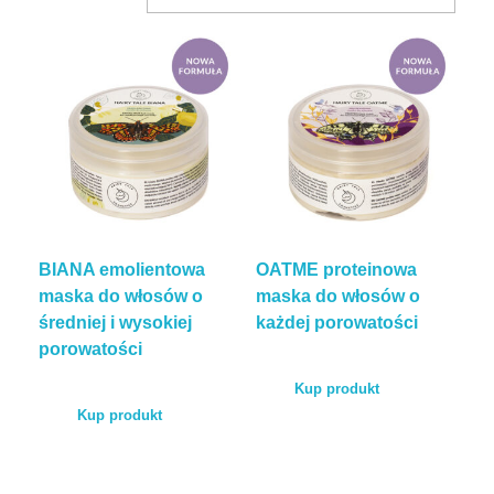
BLOG
KONTAKT
ENGLISH
BIANA emolientowa
OATME proteinowa
TEST POROWATOŚCI
maska do włosów o
maska do włosów o
średniej i wysokiej
każdej porowatości
porowatości
Kup produkt
Kup produkt