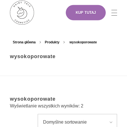
KUP TUTAJ
NASZE PRODUKTY
Hairy Tale Cosmetics
Funkcjonalne kosmetyki do włosów.
Strona główna
Produkty
wysokoporowate
wysokoporowate
O NAS
ARTYŚCI
wysokoporowate
GDZIE KUPIĆ
Wyświetlanie wszystkich wyników: 2