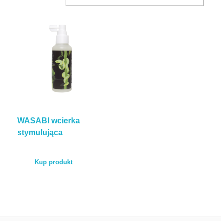
BLOG
KONTAKT
ENGLISH
WASABI wcierka
TEST POROWATOŚCI
stymulująca
Kup produkt