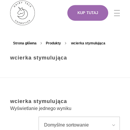
KUP TUTAJ
NASZE PRODUKTY
Hairy Tale Cosmetics
Funkcjonalne kosmetyki do włosów.
Strona główna
Produkty
wcierka stymulująca
wcierka stymulująca
O NAS
ARTYŚCI
wcierka stymulująca
GDZIE KUPIĆ
Wyświetlanie jednego wyniku