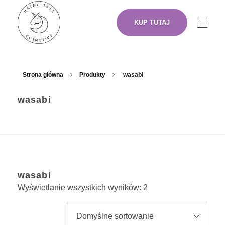
KUP TUTAJ
NASZE PRODUKTY
Hairy Tale Cosmetics
Funkcjonalne kosmetyki do włosów.
Strona główna
Produkty
wasabi
wasabi
O NAS
ARTYŚCI
wasabi
GDZIE KUPIĆ
Wyświetlanie wszystkich wyników: 2