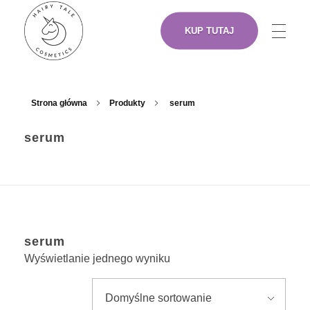
KUP TUTAJ
NASZE PRODUKTY
Hairy Tale Cosmetics
Funkcjonalne kosmetyki do włosów.
Strona główna
Produkty
serum
serum
O NAS
ARTYŚCI
serum
GDZIE KUPIĆ
Wyświetlanie jednego wyniku