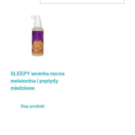
BLOG
KONTAKT
ENGLISH
SLEEPY wcierka nocna
TEST POROWATOŚCI
melatonina i peptydy
miedziowe
Kup produkt