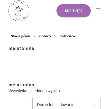
KUP TUTAJ
NASZE PRODUKTY
Hairy Tale Cosmetics
Funkcjonalne kosmetyki do włosów.
Strona główna
Produkty
melatonina
melatonina
O NAS
ARTYŚCI
melatonina
GDZIE KUPIĆ
Wyświetlanie jednego wyniku