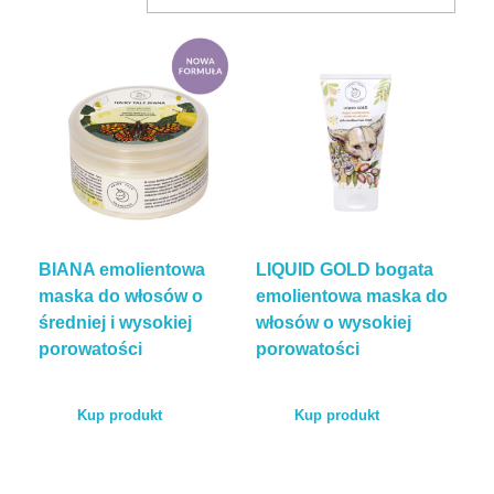
BLOG
KONTAKT
ENGLISH
BIANA emolientowa
LIQUID GOLD bogata
TEST POROWATOŚCI
maska do włosów o
emolientowa maska do
średniej i wysokiej
włosów o wysokiej
porowatości
porowatości
Kup produkt
Kup produkt