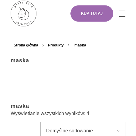
KUP TUTAJ
NASZE PRODUKTY
Hairy Tale Cosmetics
Funkcjonalne kosmetyki do włosów.
Strona główna
Produkty
maska
maska
O NAS
ARTYŚCI
maska
GDZIE KUPIĆ
Wyświetlanie wszystkich wyników: 4