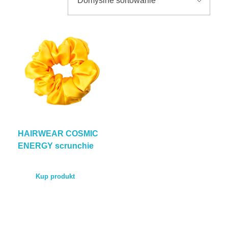
BLOG
KONTAKT
ENGLISH
TEST POROWATOŚCI
HAIRWEAR COSMIC
ENERGY scrunchie
Kup produkt