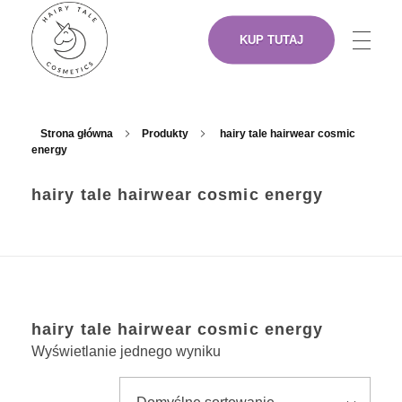
KUP TUTAJ
NASZE PRODUKTY
Hairy Tale Cosmetics
Funkcjonalne kosmetyki do włosów.
Strona główna
Produkty
hairy tale hairwear cosmic
energy
O NAS
hairy tale hairwear cosmic energy
ARTYŚCI
hairy tale hairwear cosmic energy
GDZIE KUPIĆ
Wyświetlanie jednego wyniku