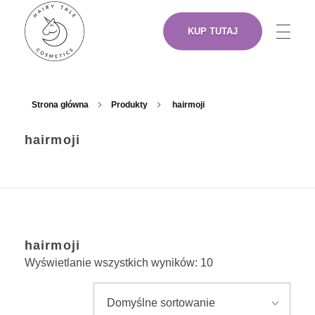
KUP TUTAJ
NASZE PRODUKTY
Hairy Tale Cosmetics
Funkcjonalne kosmetyki do włosów.
Strona główna
Produkty
hairmoji
hairmoji
O NAS
ARTYŚCI
hairmoji
GDZIE KUPIĆ
Wyświetlanie wszystkich wyników: 10