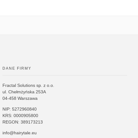
DANE FIRMY
Fractal Solutions sp. z o.o.
ul. Chełmżyńska 253A
04-458 Warszawa
NIP: 5272960840
KRS: 0000905800
REGON: 389173213
info@hairytale.eu